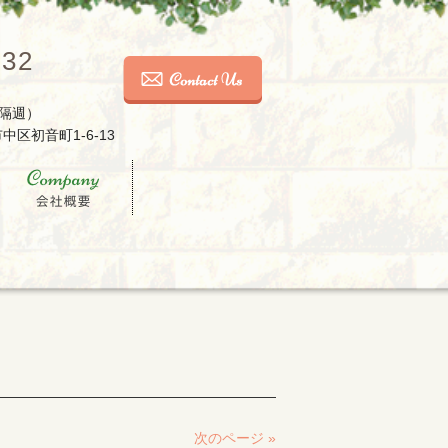
032
隔週）
中区初音町1-6-13
次のページ »