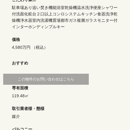
駐車場あり
追い焚き機能
浴室乾燥機
温水洗浄便座
シャワー
付洗面化粧台
２口以上コンロ
システムキッチン
食器洗浄乾
燥機
浄水器
室内洗濯機置場
都市ガス
複層ガラス
モニター付
インターホン
ディンプルキー
価格
4,580万円
（税込）
おすすめ
専有面積
119.48㎡
取引業者様・態様
媒介
バルコニー